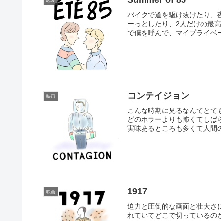
恋愛
バイクで道を駆け抜けたり、
ーっとしたり、2人だけの最
で僕を呼んで、マイプライベー
コンテイジョン
映画
こんな時期に見るなんてとて
どのホラーよりも怖くてしは
実味あるところも多くて人間の
1917
映画
迫力と圧倒的な画面と壮大さ
れていてどこで切っているの