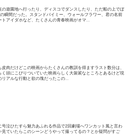
夜の遊園地へ行ったり、ディスコでダンスしたり、ただ船の上でぼ
高の瞬間だった。スタンドバイミー、ウォールフラワー、君の名前
トアイダホなど、たくさんの青春映画がオマ...
も皮肉だけどこの映画からたくさんの教訓を得ますラスト数分は、
゙らく頭にこびりついていた映画らしく大袈裟なところとあるけど現
リアルな行動と欲の塊だったこの...
に号泣ひたすら魅力あふれる作品で2回劇場へワンカット風と言わ
か見ていたらこのシーンどうやって撮ってるの？とか疑問がすご