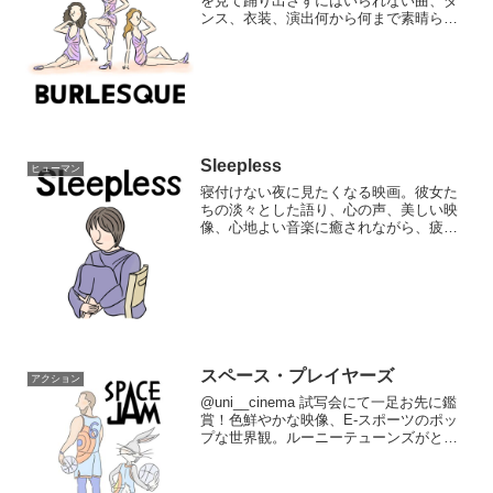
を見て踊り出さずにはいられない曲、ダ
ンス、衣装、演出何から何まで素晴らし
い孤独な女の子がキラキラと光り輝く“バ
ーレスク“の世界へと入り込んでいく人一
倍、練習をしダンサーになっていく彼女
の持つ...
Sleepless
ヒューマン
寝付けない夜に見たくなる映画。彼女た
ちの淡々とした語り、心の声、美しい映
像、心地よい音楽に癒されながら、疲れ
た日の終わりにこの気分に浸りたい…私
も寝る前にバーッて不安が押し寄せた
り、思考が止まらなくなって寝れなくな
ることがよくあり、この映画...
スペース・プレイヤーズ
アクション
@uni__cinema 試写会にて一足お先に鑑
賞！色鮮やかな映像、E-スポーツのポッ
プな世界観。ルーニーテューンズがとに
かく可愛い。今作は、1996年「スペース
ジャム」というルーニーテューンズ×実写
作品の続編。ですが2021年「スペース...