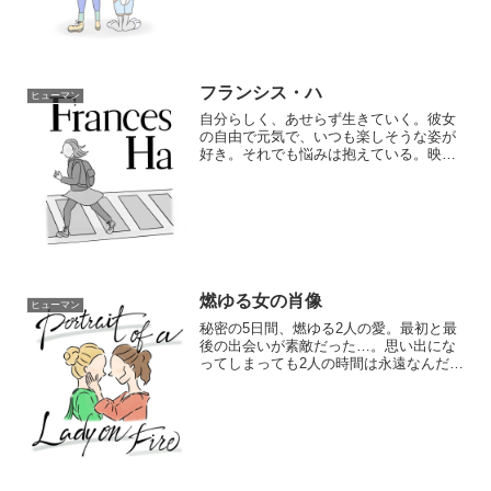
フランシス・ハ
ヒューマン
自分らしく、あせらず生きていく。彼女
の自由で元気で、いつも楽しそうな姿が
好き。それでも悩みは抱えている。映画
の主人公にあまり見ない、ある意味、中
途半端な立ち位置。だからこそ、余計に
リアル。大人になればなるほど、いい家
を持ち、恋人や子供がいて...
燃ゆる女の肖像
ヒューマン
秘密の5日間、燃ゆる2人の愛。最初と最
後の出会いが素敵だった…。思い出にな
ってしまっても2人の時間は永遠なんだろ
うな。みた後じわじわと、グサッと来
る。ぜひ劇場の、静かで集中できる空間
で見てほしい。どの場面も素敵すぎて...