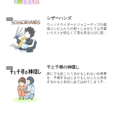
いて非常にわかりやすかった女性の社会
進...
シザーハンズ
映画
ウィノナライダーとジョニーデップの最
強コンビふたりの初々しさがとても可愛
いラストが切なくて雪を見るたびに思い
出すティムバートンならではの住宅街や
家のセットとステキなラブファンタジー
人間であるということ、感情があること
それらに...
千と千尋の神隠し
映画
誰にでも起こりうるかもしれない出来事
を、予感するはじまりもしかしたら存在
するかもと自分にあてはめてしまう千尋
のドジだけど、一生懸命な様子お父さ
ん、お母さん想いで友達も大切にするそ
んな千尋の姿をみるとつい応援してしま
う世界の片隅...