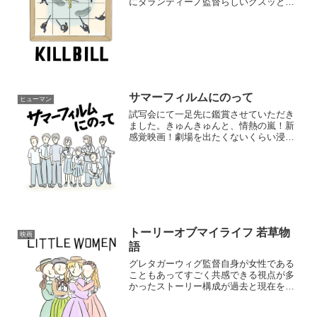
にタランティーノ監督らしいクスッとし
た笑いを入れてきてグッと心を掴まれた
激しい動きのアニメーションを入れてき
たり斬新なアイデアが最高に面白い日本
のセットシーン...
サマーフィルムにのって
ヒューマン
試写会にて一足先に鑑賞させていただき
ました。きゅんきゅんと、情熱の嵐！新
感覚映画！劇場を出たくないくらい浸り
たくなる…。一生忘れられないラスト。
今作は脚本や監督の着眼点がめちゃくち
ゃ面白い。映画の新しい切り口を感じら
れた。他人の物語に使う時...
トーリーオブマイライフ 若草物
映画
語
グレタガーウィグ監督自身が女性である
こともあってすごく共感できる視点が多
かったストーリー構成が過去と現在を行
き来するけどオレンジの暖かい色味と、
寒色系の色味を使い分けた画面になって