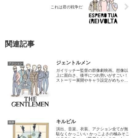
これは君の戦争だ
関連記事
ジェントルメン
アクション
ガイリッチー監督の群像劇映画。想像以
上に面白さ、後半につれ勢いがすごい！
ストーリー展開やキャラ設定がめちゃく
ちゃ面白くて、私の推しはコリンファレ
ル演じるコーチと、ヒューグラント演じ
るフレッチャー。&この作品を見てチャー
リーハナムにハマりそう...
キルビル
映画
演出、音楽、衣装、アクション全てが無
駄なくかっこいい かっこよさの極みそこ