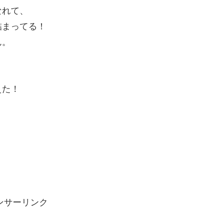
なれて、
詰まってる！
ん。
えた！
ンサーリンク