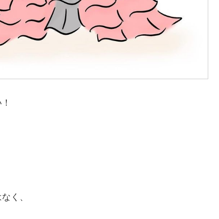
い！
はなく、