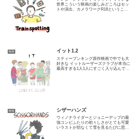
世界こういう映画の楽しみどころはセッ
トや演出、カメラワークR18ということ
もあっていろんな場面や画面のインパク
トが強烈トラウマになりそうなヴィジュ
アルも多かった薬物常習犯の人生の末
路、悪い面と良い面物語...
イット1.2
映画
スティーブンキング原作映画で中でも大
好きな イットルーザーズクラブが本当に
最高すぎる1人1人にすごく入り込んでし
まうストーリーや演出は1が好きで2は子
供から大人になったところがとてもリア
ルに描かれてる素晴らしい…...
シザーハンズ
映画
ウィノナライダーとジョニーデップの最
強コンビふたりの初々しさがとても可愛
いラストが切なくて雪を見るたびに思い
出すティムバートンならではの住宅街や
家のセットとステキなラブファンタジー