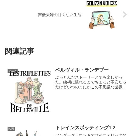
声優夫婦の甘くない生活
関連記事
ベルヴィル・ランデブー
アニメ
ぶっとんだストーリーとても楽しかっ
た。絵柄に慣れるまでちょっと不安だっ
たけどいつのまにかこの不思議な世界の
虜だった。必死で孫探すおばあちゃんと
犬。クセ強いけど可愛かった愛着。子供
の頃に見ていたら絶対真似して描きたく
なるような絵柄だった。ベル...
トレインスポッティング1.2
映画
アンダーグラウンドでサイケデリックな