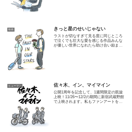
人間であるということ、感情があること
それらに...
きっと星のせいじゃない
映画
ラストが切なすぎて見る度に同じところ
で泣くでも壮大な愛を感じる作品みんな
が優しい世界になれたら助け合い励まし
合う世界になれたら甘い2人の短き青春人
生で時間は限られているだからこそ共に
過ごしたい人がいるこの2人を見ている...
佐々木、イン、マイマイン
ヒューマン
公開1周年を記念して、1週間限定の凱旋
上映！11/26〜12/2の期間に新宿武蔵野館
で上映されます。私もファンアートをお
送りさせていただきました！本日から劇
場にてたくさんのイラストが飾ってある
ので、お時間ある方はぜひお立ち寄りく
ださい〜！主...