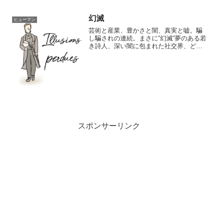
幻滅
ヒューマン
芸術と産業、豊かさと闇、真実と嘘。騙
し騙されの連続。まさに“幻滅“夢のある若
き詩人、深い闇に包まれた社交界、どち
らの可能性も持ち合わせた新聞社。噂と
反発の間に生まれる“論争“新聞社は敢えて
その部分を狙い、事実を捻じ曲げて“世間
体“を作り出す...
スポンサーリンク