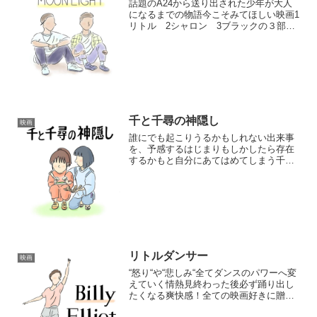
話題のA24から送り出された少年が大人
になるまでの物語今こそみてほしい映画1
リトル 2シャロン 3ブラックの３部編
成で成長を追っていく形に示すのが苦手
な少年は切なさと愛情を抱きつつ月明か
りに照らされる少年の心葛藤を繰り返
し、自分の...
千と千尋の神隠し
映画
誰にでも起こりうるかもしれない出来事
を、予感するはじまりもしかしたら存在
するかもと自分にあてはめてしまう千尋
のドジだけど、一生懸命な様子お父さ
ん、お母さん想いで友達も大切にするそ
んな千尋の姿をみるとつい応援してしま
う世界の片隅...
リトルダンサー
映画
“怒り“や“悲しみ“全てダンスのパワーへ変
えていく情熱見終わった後必ず踊り出し
たくなる爽快感！全ての映画好きに贈り
たい家族からの反感を受けつつも一生懸