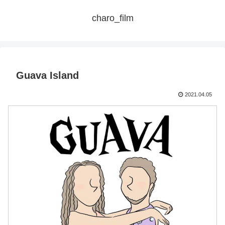
charo_film
Guava Island
2021.04.05