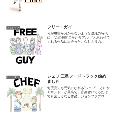
命に好きなことを貫くビリーその姿を見
ていると勇気が出るそしてやがてはビリ
ーの...
フリー・ガイ
アクション
何が現実か分からないような混沌の時代
に、“この瞬間こそがリアル！“と思わせて
くれる作品に出会った。久しぶりのこの
感覚…めちゃくちゃときめいた！私はき
っとこういう作品が見たかったんだ。“も
う自分の人生の傍観者じゃなくてい
い！“モブキャラだった...
シェフ 三星フードトラック始め
ヒューマン
ました
何度見ても元気になれる“シェフ“！とにか
くサントラが最高で、音楽聴いてるだけ
でも楽しくなる作品。ジョンファブロー
監督・脚本・主演。MCUメンバーからス
カーレットヨハンソン、ロバートダウニ
ーJr.もでていてキャストも豪華。親子で
旅をしながらフ...