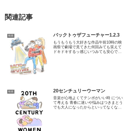
関連記事
バックトゥザフューチャー1.2.3
映画
もうもうもう大好きな作品午前10時の映
画祭で劇場で見てきた何回みても笑えて
ドキドキするッ感じいつみても安心でき
る部分がないストーリーの流れがすごす
ぎてつい見入ってしまうドクとマーティ
最高のコンビビフは一度みたら忘れられ
ないよね私...
20センチュリーウーマン
映画
音楽が心地よくてテンポがいい時 につい
て考える 青春に迷いや悩みはつきまとう
でも大人になったからといってなくなる
わけではない大人だって子供と同じよう
に悩んでどう生きるか考えて過ごしてい
る人生に生きる意味を見出すなにを想
い...