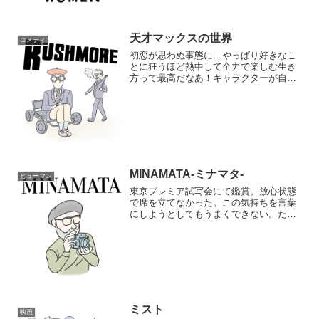
天才マックスの世界
コメディ
初恋が思わぬ事態に…やっぱり好きなこ
とに狂うほど熱中して全力で楽しむ生き
方って最高だなあ！キャラクターが自分
中心な感じなのに周りを巻き込んでもみ
んな楽しく生きてて。人間らしさがとて
も好き。人と違った苦しさはあるけれど
そういう楽しさをウェスア...
MINAMATA-ミナマタ-
ヒューマン
東京プレミア試写会にて鑑賞。放心状態
で席を立てなかった。この気持ちを言葉
にしようとしてもうまくできない。たく
さんの人に映画を届けたいのはもちろ
ん。他に言うまでもなく素晴らしい。で
も伝えたいのは、それだけじゃなくて。
この世界を生きる人々として...
ミスト
映画