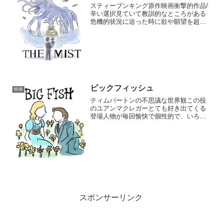
スティーブンキング原作映画衝撃的作品/
辛い選択見ていて教訓的なところがある
危機的状況に迫った時に欲や願望を超え
その人に何が残るか宗派 性別 年齢 職業
色々な人と共存する場所で様々な状況を
切り抜けていく人々の行動一つ一つがリ
アルて...
ビックフィッシュ
映画
ティムバートンの不思議な世界観この役
のユアンマクレガーとても好き出てくる
登場人物が毎回愉快で個性的で、いろん
な人たちと共に過ごしていく主人公の真
面目な性格と偏見のない目、優しい心と
強い勇気で周りを動かしていくみんなか
ら変わり者とされ...
スポンサーリンク